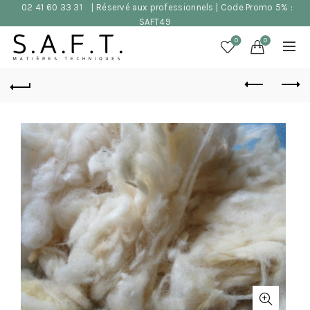
02 41 60 33 31
| Réservé aux professionnels | Code Promo 5% :
SAFT49
0
0