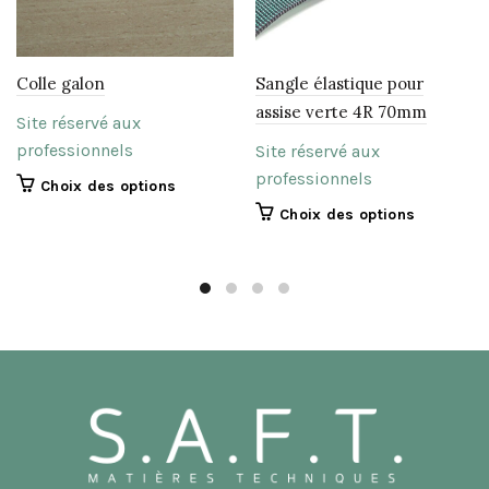
Colle galon
Sangle élastique pour
assise verte 4R 70mm
Site réservé aux
professionnels
Site réservé aux
professionnels
Ce
Choix des options
produit
Ce
Choix des options
a
produit
plusieurs
a
variations.
plusieurs
Les
variations.
options
Les
peuvent
options
être
peuvent
choisies
être
sur
choisies
la
sur
page
la