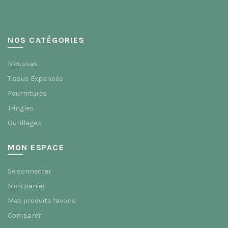
du
page
produit
du
produit
NOS CATÉGORIES
Mousses
Tissus Expansés
Fournitures
Tringles
Outillages
MON ESPACE
Se connecter
Mon panier
Mes produits favoris
Comparer