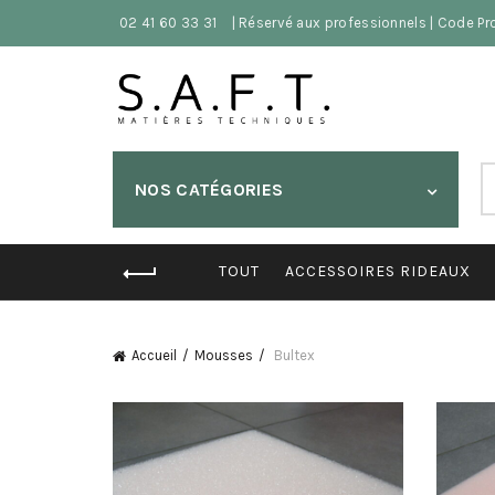
02 41 60 33 31
| Réservé aux professionnels | Code P
S
NOS CATÉGORIES
fo
TOUT
ACCESSOIRES RIDEAUX
Accueil
Mousses
Bultex