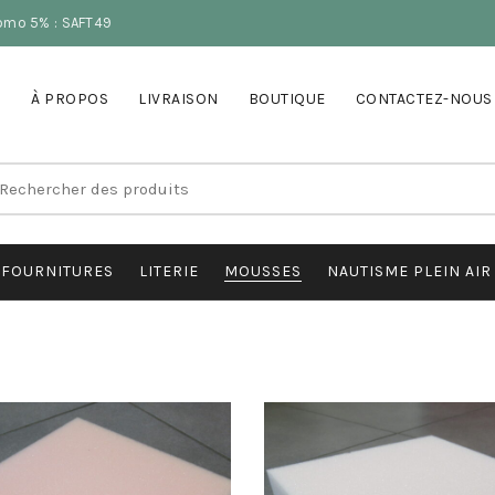
romo 5% : SAFT49
À PROPOS
LIVRAISON
BOUTIQUE
CONTACTEZ-NOUS
earch
r:
FOURNITURES
LITERIE
MOUSSES
NAUTISME PLEIN AIR