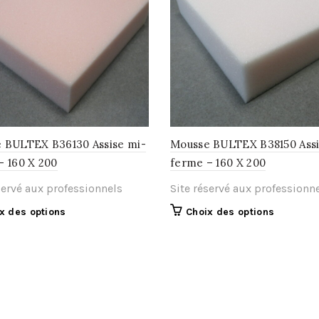
 BULTEX B36130 Assise mi-
Mousse BULTEX B38150 Ass
– 160 X 200
ferme – 160 X 200
servé aux professionnels
Site réservé aux professionn
Ce
Ce
x des options
Choix des options
produit
produit
a
a
plusieurs
plusieurs
variations.
variations
Les
Les
options
options