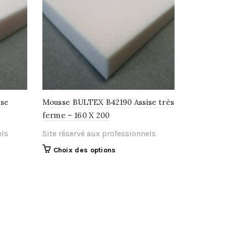
ise
Mousse BULTEX B42190 Assise très
ferme – 160 X 200
els
Site réservé aux professionnels
Ce
Choix des options
produit
a
plusieurs
.
variations.
Les
options