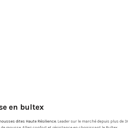
peuvent
peuvent
être
être
choisies
choisies
sur
sur
la
la
page
page
du
du
produit
produit
se en bultex
ousses dites Haute Résilience
. Leader sur le marché depuis plus de 3
 de mousse. Alliez confort et résistance en choisissant le Bultex.