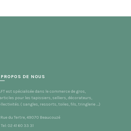
 PROPOS DE NOUS
FT est spécialisée dans le commerce de gros,
articles pour les tapissiers, selliers, décorateurs,
llectivités. ( sangles, ressorts, toiles, fils, tringlerie ….)
 Rue du Tertre, 49070 Beaucouzé
Tel: 02 41 60 33 31