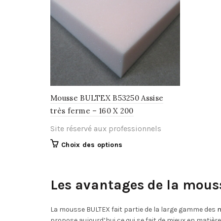
peuvent
être
choisies
sur
la
page
du
produit
Mousse BULTEX B53250 Assise
très ferme – 160 X 200
Site réservé aux professionnels
Ce
Choix des options
produit
a
plusieurs
Les avantages de la mous
variations.
Les
La mousse BULTEX fait partie de la large gamme des
options
m
propose aujourd’hui ce qui se fait de mieux en matière
peuvent