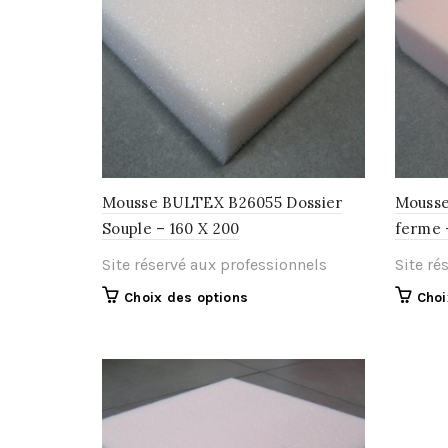
Mousse BULTEX B26055 Dossier
Mousse
Souple – 160 X 200
ferme 
Site réservé aux professionnels
Site ré
Ce
Choix des options
Choi
produit
a
plusieurs
variations.
Les
options