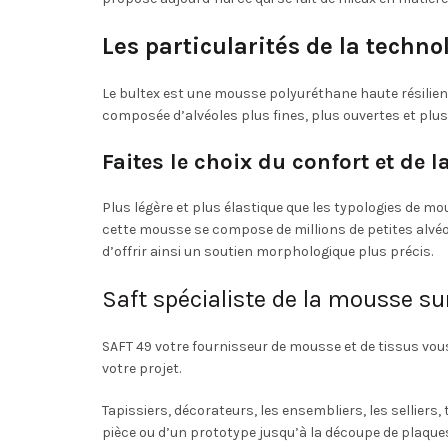
être
Les particularités de la techno
choisies
sur
la
Le bultex est une mousse polyuréthane haute résilienc
page
composée d’alvéoles plus fines, plus ouvertes et plu
du
produit
Faites le choix du confort et de l
Plus légère et plus élastique que les typologies de mo
cette mousse se compose de millions de petites alvéol
d’offrir ainsi un soutien morphologique plus précis.
Saft spécialiste de la mousse s
SAFT 49 votre fournisseur de mousse et de tissus vo
votre projet.
Tapissiers, décorateurs, les ensembliers, les sellie
pièce ou d’un prototype jusqu’à la découpe de plaqu