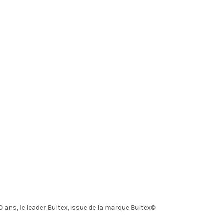
peuvent
être
choisies
sur
la
page
du
produit
0 ans, le leader Bultex, issue de la marque Bultex©