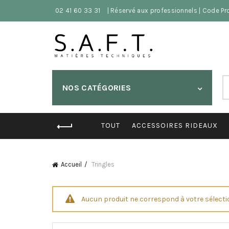
02 41 60 33 31
| Réservé aux professionnels | Code P
S
NOS CATÉGORIES
fo
TOUT
ACCESSOIRES RIDEAUX
Accueil
Tringles
Aucun produit ne correspond à votre sélecti
Search