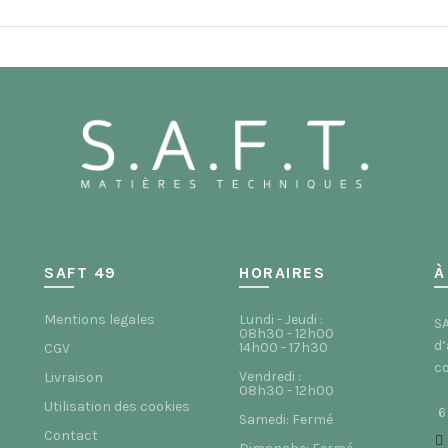
SAFT 49
HORAIRES
À
Mentions legales
Lundi - Jeudi :
SA
08h30 - 12h00
d’
14h00 - 17h30
CGV
co
Vendredi :
Livraison
08h30 - 12h00
Utilisation des cookies
6
Samedi: Fermé
Contact