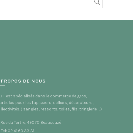
 PROPOS DE NOUS
FT est spécialisée dans le commerce de gros,
articles pour les tapissiers, selliers, décorateurs,
llectivités. ( sangles, ressorts, toiles, fils, tringlerie ….)
 Rue du Tertre, 49070 Beaucouzé
Tel: 02 41 60 33 31