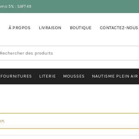
romo 5% : SAFT49
À PROPOS
LIVRAISON
BOUTIQUE
CONTACTEZ-NOUS
earch
r:
FOURNITURES
LITERIE
MOUSSES
NAUTISME PLEIN AIR
on.