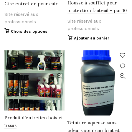
Housse à soufflet pour
Cire entretien pour cuir
protection fauteuil – par 10
Site réservé aux
Site réservé aux
professionnels
professionnels
Ce
Choix des options
produit
Ajouter au panier
a
plusieurs
variations.
Les
options
peuvent
être
choisies
sur
la
page
du
Produit d’entretien bois et
produit
Teinture aqueuse sans
tissus
odeurs pour cuir brut et