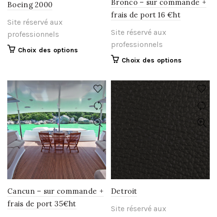
Bronco – sur commande +
Boeing 2000
frais de port 16 €ht
Site réservé aux
Site réservé aux
professionnels
professionnels
Ce
Choix des options
Ce
produit
Choix des options
produit
a
a
plusieurs
plusieurs
variations.
variations.
Les
Les
options
options
peuvent
peuvent
être
être
choisies
choisies
sur
sur
la
la
page
page
du
Cancun – sur commande +
Detroit
du
produit
frais de port 35€ht
Site réservé aux
produit