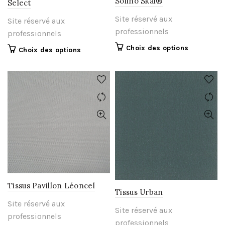
Solino Skai®
Select
du
du
Site réservé aux
Site réservé aux
produit
produit
professionnels
professionnels
Ce
Choix des options
Ce
Choix des options
produit
produit
a
a
plusieurs
plusieurs
variations.
variations.
Les
Les
options
options
peuvent
peuvent
être
être
choisies
choisies
sur
sur
la
la
page
page
Tissus Pavillon Léoncel
du
Tissus Urban
du
produit
Site réservé aux
produit
Site réservé aux
professionnels
professionnels