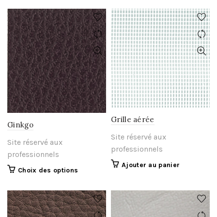
Grille aérée
Ginkgo
Site réservé aux
Site réservé aux
professionnels
professionnels
Ajouter au panier
Ce
Choix des options
produit
a
plusieurs
variations.