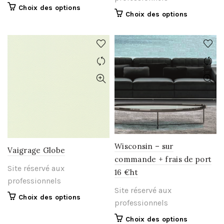
Ce
Choix des options
Ce
Choix des options
produit
produit
a
a
plusieurs
plusieurs
variations.
variations.
Les
Les
options
options
peuvent
peuvent
être
être
choisies
choisies
sur
sur
la
la
page
page
Wisconsin – sur
Vaigrage Globe
du
du
commande + frais de port
produit
Site réservé aux
produit
16 €ht
professionnels
Site réservé aux
Ce
Choix des options
professionnels
produit
a
Ce
Choix des options