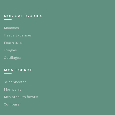
la
page
du
NOS CATÉGORIES
produit
Mousses
Tissus Expansés
Fournitures
Tringles
Outillages
MON ESPACE
Se connecter
Mon panier
Mes produits favoris
Comparer