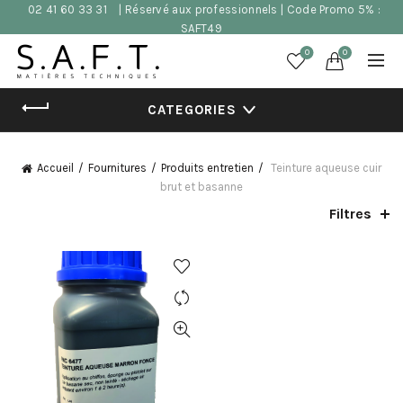
02 41 60 33 31
| Réservé aux professionnels | Code Promo 5% :
SAFT49
0
0
CATEGORIES
Accueil
Fournitures
Produits entretien
Teinture aqueuse cuir
brut et basanne
Filtres