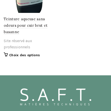
Teinture aqueuse sans
odeurs pour cuir brut et
basanne
Site réservé aux
professionnels
Ce
Choix des options
produit
a
plusieurs
variations.
Les
options
peuvent
être
choisies
sur