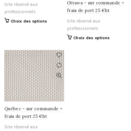
Ottawa – sur commande +
Site réservé aux
frais de port 25 €ht
professionnels
Site réservé aux
Ce
Choix des options
produit
professionnels
a
Ce
Choix des options
plusieurs
produit
variations.
a
Les
plusieurs
options
variations.
peuvent
Les
être
options
choisies
peuvent
sur
être
la
choisies
page
sur
du
la
Québec – sur commande +
produit
page
frais de port 25 €ht
du
Site réservé aux
produit