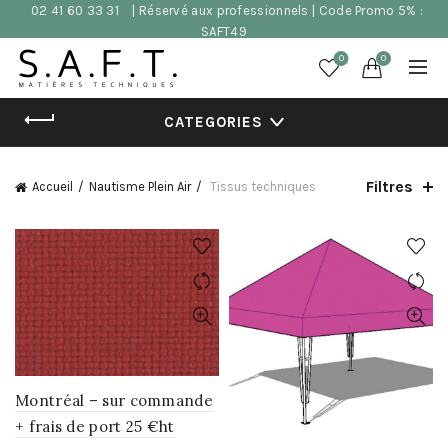
02 41 60 33 31
| Réservé aux professionnels | Code Promo 5% :
SAFT49
0
0
CATEGORIES
Filtres
Accueil
Nautisme Plein Air
Tissus techniques
Montréal – sur commande
+ frais de port 25 €ht