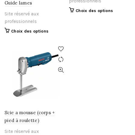
professionnels
Guide lames
Ce
Choix des options
Site réservé aux
produit
professionnels
a
plusieurs
Ce
Choix des options
variations.
produit
Les
a
options
plusieurs
peuvent
variations.
être
Les
choisies
options
sur
peuvent
la
être
page
choisies
du
sur
produit
la
page
Scie a mousse (corps +
du
pied à roulette)
produit
Site réservé aux