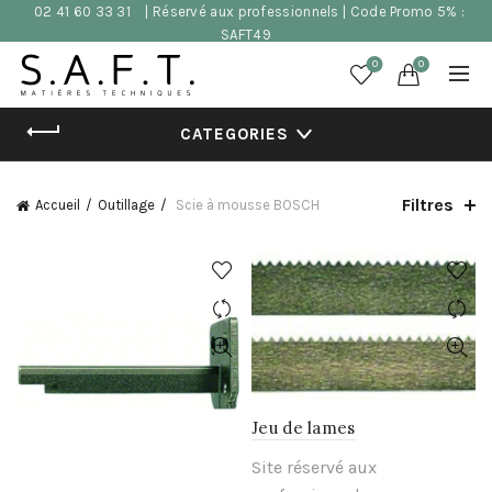
02 41 60 33 31
| Réservé aux professionnels | Code Promo 5% :
SAFT49
0
0
CATEGORIES
Filtres
Accueil
Outillage
Scie à mousse BOSCH
Jeu de lames
Site réservé aux