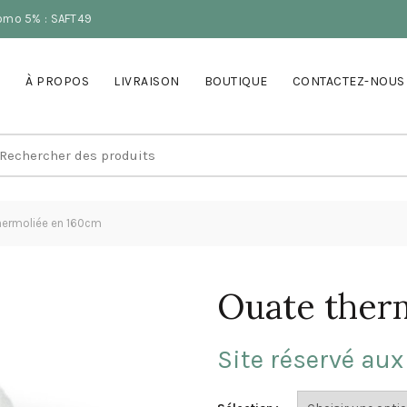
romo 5% : SAFT49
À PROPOS
LIVRAISON
BOUTIQUE
CONTACTEZ-NOUS
earch
r:
hermoliée en 160cm
Ouate ther
Site réservé aux