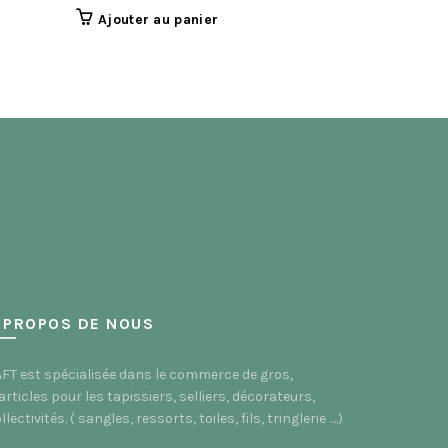
Ajouter au panier
 PROPOS DE NOUS
FT est spécialisée dans le commerce de gros,
articles pour les tapissiers, selliers, décorateurs,
llectivités. ( sangles, ressorts, toiles, fils, tringlerie ….)