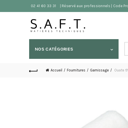
02 41 60 33 31
| Réservé aux professionnels | Code P
S
NOS CATÉGORIES
fo
Accueil
Fournitures
Garnissage
Ouate t