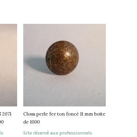
S 2071
Clous perle fer ton foncé 11 mm boite
Colle galon
00
de 1000
Site réserv
ls
Site réservé aux professionnels
Choix de