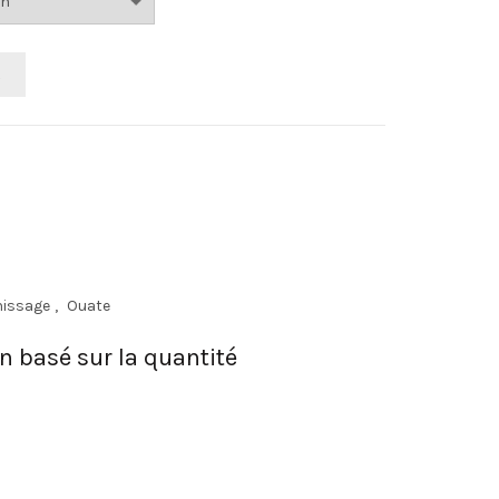
R
nissage
,
Ouate
on basé sur la quantité