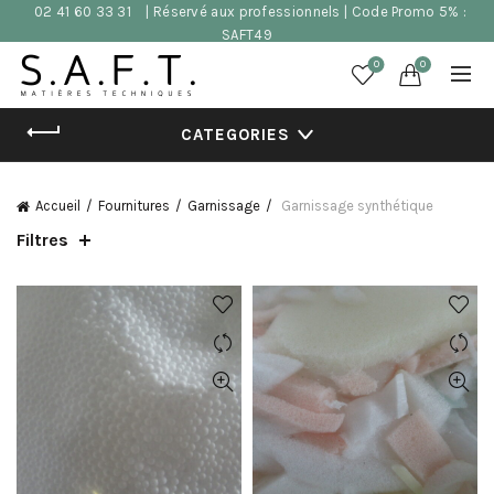
02 41 60 33 31
| Réservé aux professionnels | Code Promo 5% :
SAFT49
0
0
CATEGORIES
Accueil
Fournitures
Garnissage
Garnissage synthétique
Filtres