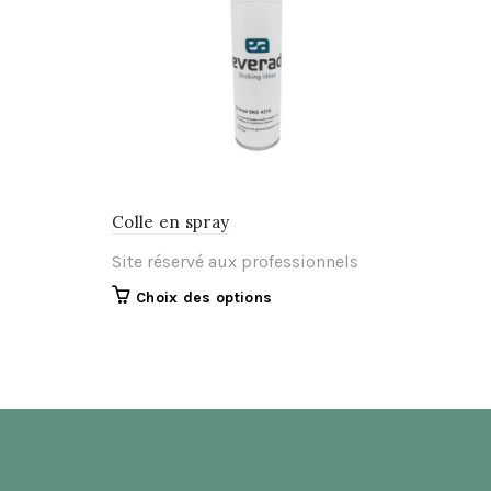
Colle en spray
Site réservé aux professionnels
Ce
Choix des options
produit
a
plusieurs
variations.
Les
options
peuvent
être