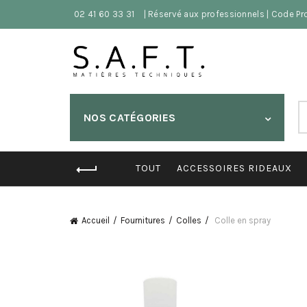
02 41 60 33 31
| Réservé aux professionnels | Code P
S
NOS CATÉGORIES
fo
TOUT
ACCESSOIRES RIDEAUX
Accueil
Fournitures
Colles
Colle en spray