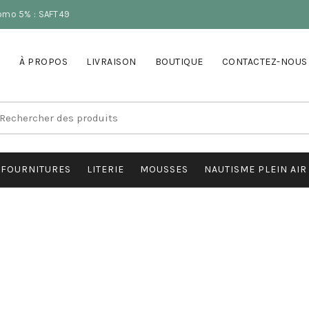
romo 5% : SAFT49
À PROPOS
LIVRAISON
BOUTIQUE
CONTACTEZ-NOUS
earch
r:
FOURNITURES
LITERIE
MOUSSES
NAUTISME PLEIN AIR