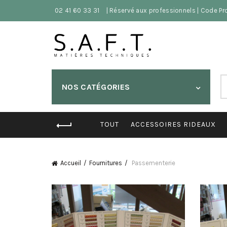
02 41 60 33 31
| Réservé aux professionnels | Code P
S
NOS CATÉGORIES
fo
TOUT
ACCESSOIRES RIDEAUX
Accueil
Fournitures
Passementerie