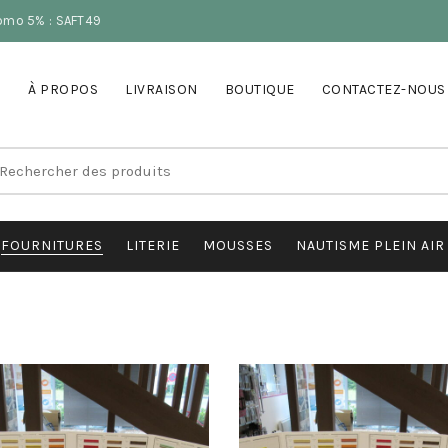
romo 5% : SAFT49
À PROPOS
LIVRAISON
BOUTIQUE
CONTACTEZ-NOUS
earch
r:
FOURNITURES
LITERIE
MOUSSES
NAUTISME PLEIN AIR