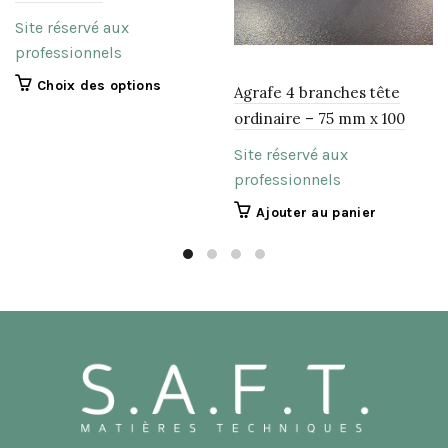
Site réservé aux
professionnels
Ce
Choix des options
Agrafe 4 branches tête
produit
ordinaire – 75 mm x 100
a
plusieurs
Site réservé aux
variations.
professionnels
Les
Ajouter au panier
options
peuvent
être
choisies
sur
la
page
du
produit