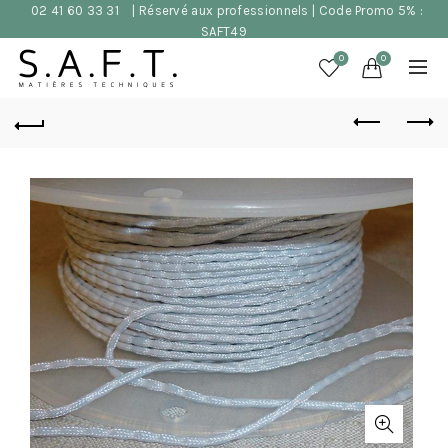
02 41 60 33 31
| Réservé aux professionnels | Code Promo 5% :
SAFT49
0
0