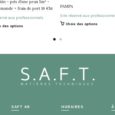
stin – prix d’une peau 5m² –
PAMPA
mande + frais de port 16 €ht
Site réservé aux professionne
servé aux professionnels
Ce
Choix des options
Ce
x des options
produit
produit
a
a
plusieurs
plusieurs
variations.
variations.
Les
Les
options
options
peuvent
peuvent
être
être
choisies
choisies
sur
sur
la
la
page
page
du
du
produit
produit
SAFT 49
HORAIRES
À