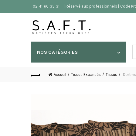
02 41 60 33 31
| Réservé aux professionnels | Code P
S
NOS CATÉGORIES
fo
Accueil
Tissus Expansés
Tissus
Dortmun