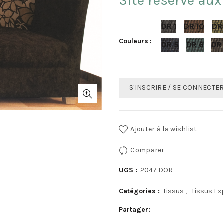
Site réservé aux
DR 1
DR 10
DR 
Couleurs
DR 5
DR 6
DR
S'INSCRIRE / SE CONNECTE
Ajouter à la wishlist
Comparer
UGS :
2047 DOR
Catégories :
Tissus
,
Tissus E
Partager