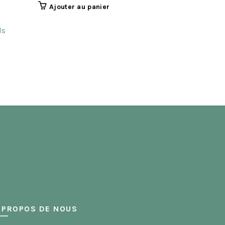
Ajouter au panier
Detroit
ls
Site réserv
Choix de
 PROPOS DE NOUS