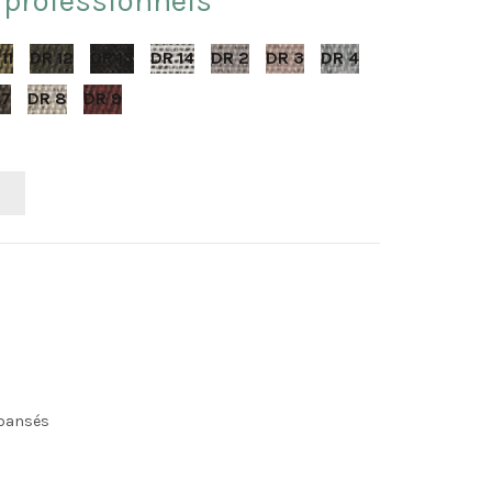
 professionnels
11
DR 12
DR 13
DR 14
DR 2
DR 3
DR 4
 7
DR 8
DR 9
R
xpansés