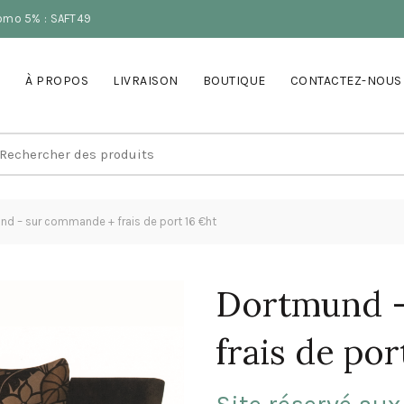
romo 5% : SAFT49
À PROPOS
LIVRAISON
BOUTIQUE
CONTACTEZ-NOUS
earch
r:
d – sur commande + frais de port 16 €ht
Dortmund –
frais de por