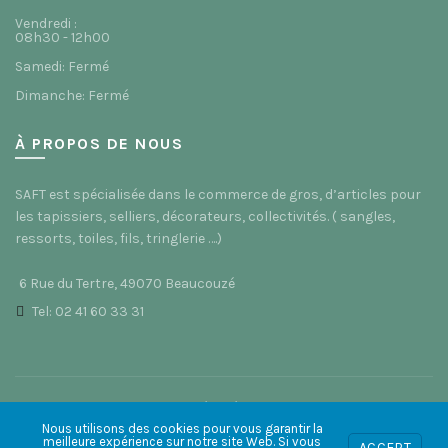
Vendredi :
08h30 - 12h00
Samedi: Fermé
Dimanche: Fermé
À PROPOS DE NOUS
SAFT est spécialisée dans le commerce de gros, d’articles pour
les tapissiers, selliers, décorateurs, collectivités. ( sangles,
ressorts, toiles, fils, tringlerie ….)
6 Rue du Tertre, 49070 Beaucouzé
Tel: 02 41 60 33 31
© 2021 Saft49 - Site réalisé par
ACS Informatique
Nous utilisons des cookies pour vous garantir la
meilleure expérience sur notre site Web. Si vous
ACCEPT