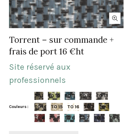
Torrent – sur commande +
frais de port 16 €ht
Site réservé aux
professionnels
TO 1
TO 10
TO 11
TO 12
TO 13
TO 14
TO 15
TO 16
TO 2
TO 3
Couleurs
TO 4
TO 5
TO 6
TO 7
TO 8
TO 9