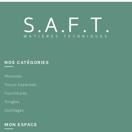
Les
options
peuvent
être
choisies
sur
la
page
du
produit
NOS CATÉGORIES
Mousses
Tissus Expansés
Fournitures
Tringles
Outillages
MON ESPACE