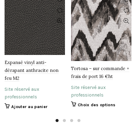
Expansé vinyl anti-
Tortosa – sur commande +
dérapant anthracite non
frais de port 16 €ht
feu M2
Site réservé aux
Site réservé aux
professionnels
professionnels
Ce
Choix des options
Ajouter au panier
produit
a
plusieurs
variations.