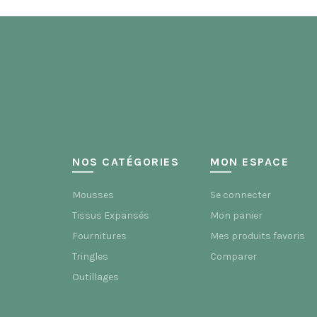
Les
options
peuvent
être
choisies
sur
la
page
du
produit
NOS CATÉGORIES
MON ESPACE
Mousses
Se connecter
Tissus Expansés
Mon panier
Fournitures
Mes produits favoris
Tringles
Comparer
Outillages