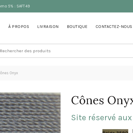
romo 5% : SAFT49
À PROPOS
LIVRAISON
BOUTIQUE
CONTACTEZ-NOUS
earch
r:
ônes Onyx
Cônes Ony
Site réservé aux
Beige 3590