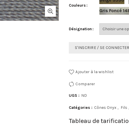
Couleurs
Gris Foncé 1
Désignation
S'INSCRIRE / SE CONNECTE
Ajouter à la wishlist
Comparer
UGS :
ND
Catégories :
Cônes Onyx
,
Fils
Tableau de tarificati