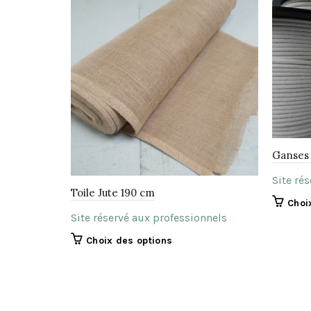
Ganses 
Site ré
Toile Jute 190 cm
Choi
Site réservé aux professionnels
Ce
Choix des options
produit
a
plusieurs
variations.