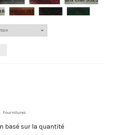
488
Marron 185
Noir 4000
Vert 3504
R
,
Fournitures
on basé sur la quantité