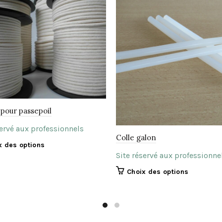
pour passepoil
servé aux professionnels
Colle galon
Ce
x des options
Site réservé aux professionne
produit
a
Ce
Choix des options
plusieurs
produit
variations.
a
Les
plusieurs
options
variations.
peuvent