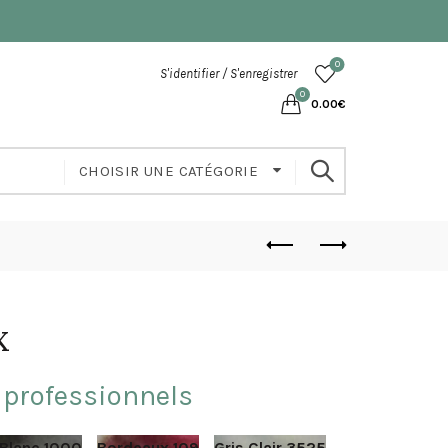
0
S'identifier / S'enregistrer
0
0.00
€
CHOISIR UNE CATÉGORIE
x
 professionnels
Blanc 1000
Bordeaux 109
Gris Clair 3525