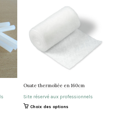
Ouate thermoliée en 160cm
Clous oxyd
ls
Site réservé aux professionnels
Site réserv
Ce
Choix des options
Choix de
produit
a
plusieurs
variations.