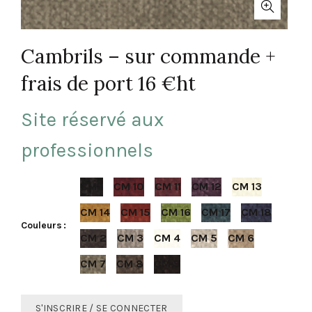
Cambrils – sur commande +
frais de port 16 €ht
Site réservé aux
professionnels
CM 1
CM 10
CM 11
CM 12
CM 13
CM 14
CM 15
CM 16
CM 17
CM 18
Couleurs
CM 2
CM 3
CM 4
CM 5
CM 6
CM 7
CM 8
CM 9
S'INSCRIRE / SE CONNECTER