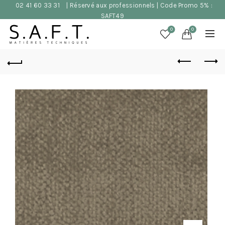
02 41 60 33 31
| Réservé aux professionnels | Code Promo 5% :
SAFT49
0
0