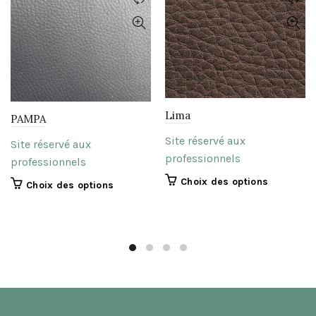
Lima
PAMPA
Site réservé aux
Site réservé aux
professionnels
professionnels
Ce
Choix des options
Ce
Choix des options
produit
produit
a
a
plusieurs
plusieurs
variations.
variations.
Les
Les
options
options
peuvent
peuvent
être
être