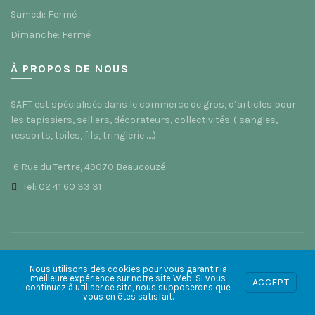
Samedi: Fermé
Dimanche: Fermé
À PROPOS DE NOUS
SAFT est spécialisée dans le commerce de gros, d’articles pour
les tapissiers, selliers, décorateurs, collectivités. ( sangles,
ressorts, toiles, fils, tringlerie ….)
6 Rue du Tertre, 49070 Beaucouzé
Tel: 02 41 60 33 31
© 2021 Saft49 - Site réalisé par
ACS Informatique
Nous utilisons des cookies pour vous garantir la
meilleure expérience sur notre site Web. Si vous
ACCEPT
0
0
continuez à utiliser ce site, nous supposerons que
vous en êtes satisfait.
Boutique
Wishlist
Panier
Mon compte