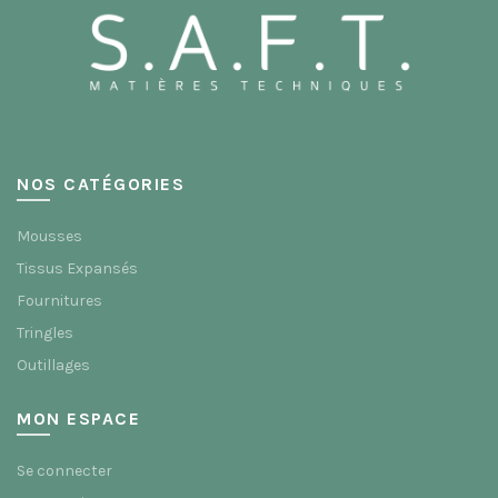
choisies
choisies
sur
sur
la
la
page
page
du
du
produit
produit
NOS CATÉGORIES
Mousses
Tissus Expansés
Fournitures
Tringles
Outillages
MON ESPACE
Se connecter