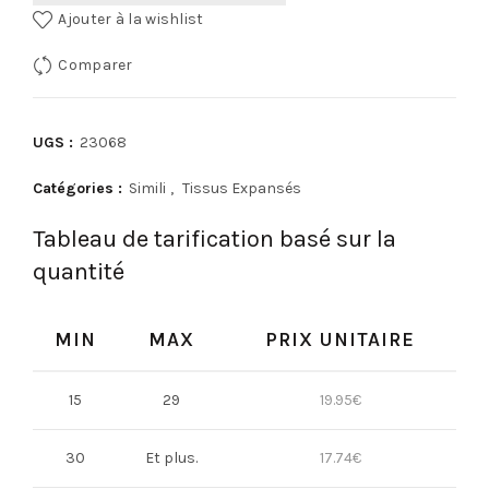
Ajouter à la wishlist
Comparer
UGS :
23068
Catégories :
Simili
,
Tissus Expansés
Tableau de tarification basé sur la
quantité
MIN
MAX
PRIX UNITAIRE
15
29
19.95
€
30
Et plus.
17.74
€