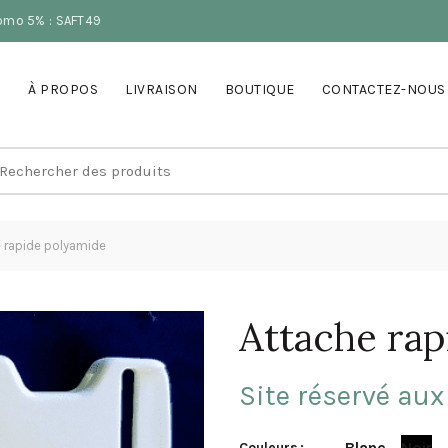
romo 5% : SAFT49
À PROPOS
LIVRAISON
BOUTIQUE
CONTACTEZ-NOUS
earch
r:
 rapide polyamide
Attache rap
Site réservé aux
Blanc
Noir
Couleurs