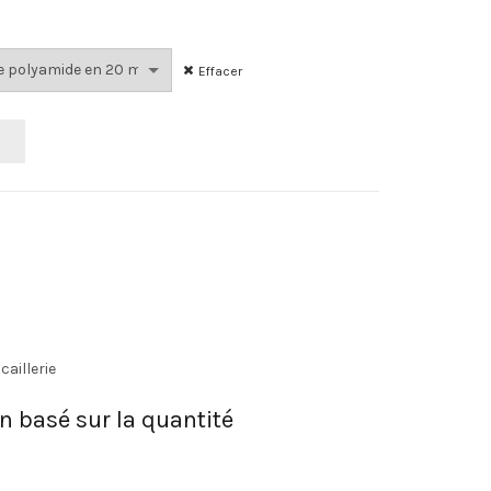
Effacer
R
caillerie
on basé sur la quantité