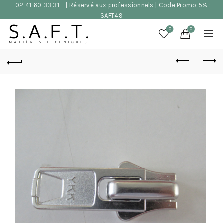
02 41 60 33 31
| Réservé aux professionnels | Code Promo 5% :
SAFT49
0
0