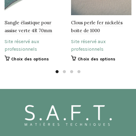
Sangle élastique pour
Clous perle fer nickelés
assise verte 4R 70mm
boite de 1000
Site réservé aux
Site réservé aux
professionnels
professionnels
Ce
Ce
Choix des options
Choix des options
produit
produit
a
a
plusieurs
plusieurs
variations.
variations.
Les
Les
options
options
peuvent
peuvent
être
être
choisies
choisies
sur
sur
la
la