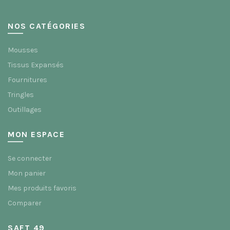
page
page
du
du
NOS CATÉGORIES
produit
produit
Mousses
Tissus Expansés
Fournitures
Tringles
Outillages
MON ESPACE
Se connecter
Mon panier
Mes produits favoris
Comparer
SAFT 49