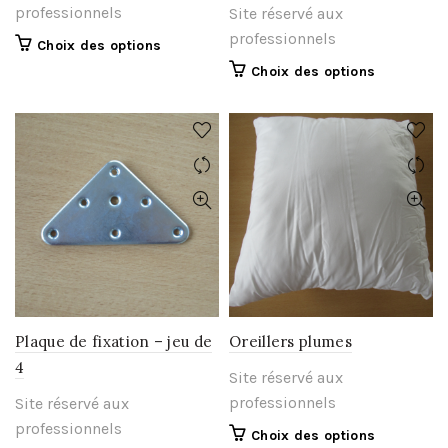
professionnels
Site réservé aux
professionnels
Ce
Choix des options
produit
Ce
Choix des options
a
produit
plusieurs
a
variations.
plusieurs
Les
variations.
options
Les
peuvent
options
être
peuvent
choisies
être
sur
choisies
la
sur
page
la
du
page
Plaque de fixation – jeu de
Oreillers plumes
produit
du
4
Site réservé aux
produit
professionnels
Site réservé aux
professionnels
Ce
Choix des options