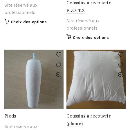
Coussins à recouvrir
Site réservé aux
FLOTEX
professionnels
Site réservé aux
Ce
Choix des options
professionnels
produit
a
Ce
Choix des options
plusieurs
produit
variations.
a
Les
plusieurs
options
variations.
peuvent
Les
être
options
choisies
peuvent
sur
être
la
choisies
page
sur
du
la
produit
page
Pieds
Coussins à recouvrir
du
(plume)
Site réservé aux
produit