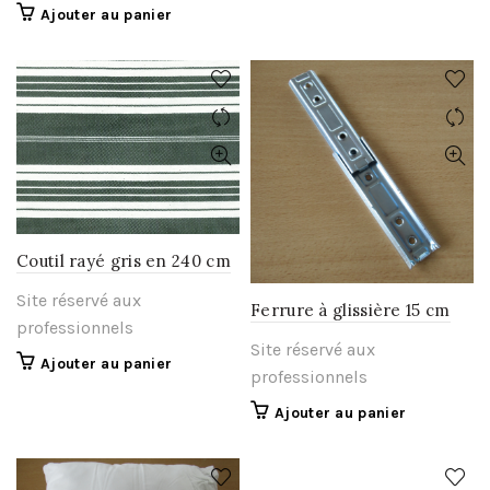
produit
Ajouter au panier
a
plusieurs
variations.
Les
options
peuvent
être
choisies
sur
la
Coutil rayé gris en 240 cm
page
du
Site réservé aux
Ferrure à glissière 15 cm
produit
professionnels
Site réservé aux
Ajouter au panier
professionnels
Ajouter au panier