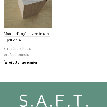
être
choisies
sur
la
page
du
Masse d’angle avec insert
produit
– jeu de 4
Site réservé aux
professionnels
Ajouter au panier