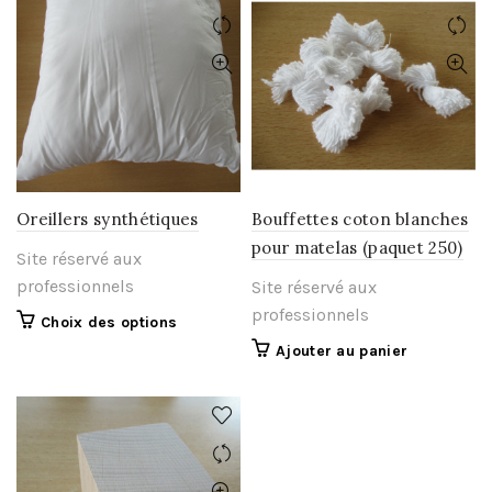
Oreillers synthétiques
Bouffettes coton blanches
pour matelas (paquet 250)
Site réservé aux
professionnels
Site réservé aux
professionnels
Ce
Choix des options
produit
Ajouter au panier
a
plusieurs
variations.
Les
options
peuvent