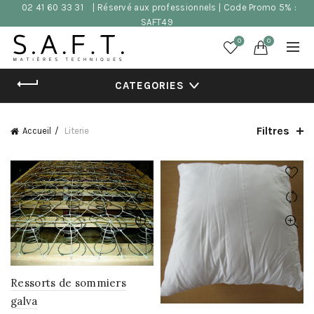
02 41 60 33 31
| Réservé aux professionnels | Code Promo 5% :
SAFT49
0
0
CATEGORIES
Filtres
Accueil
Literie
Ressorts de sommiers
galva