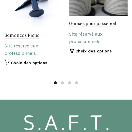
Ganses pour passepoil
Site réservé aux
Semences Pique
professionnels
Site réservé aux
Ce
Choix des options
professionnels
produit
Ce
Choix des options
a
produit
plusieurs
a
variations.
plusieurs
Les
variations.
options
Les
peuvent
options
être
peuvent
choisies
être
sur
choisies
la
sur
page