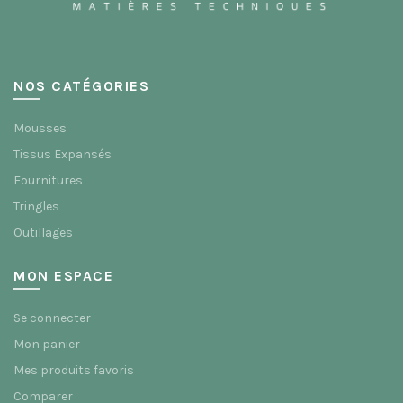
la
du
page
produit
du
produit
NOS CATÉGORIES
Mousses
Tissus Expansés
Fournitures
Tringles
Outillages
MON ESPACE
Se connecter
Mon panier
Mes produits favoris
Comparer