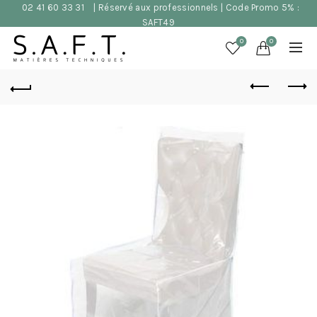
02 41 60 33 31
| Réservé aux professionnels | Code Promo 5% :
SAFT49
0
0