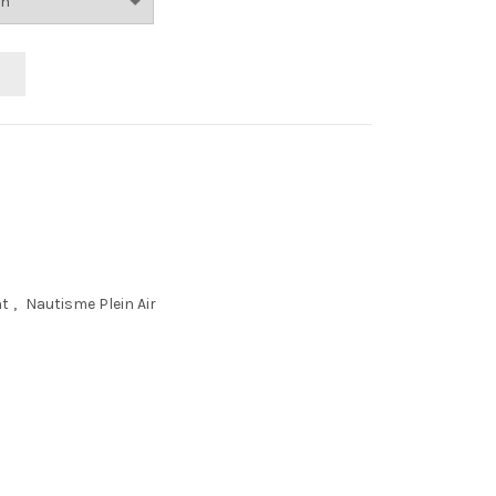
R
nt
,
Nautisme Plein Air