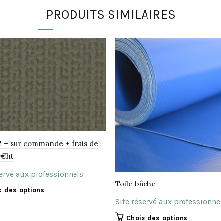
PRODUITS SIMILAIRES
92 – sur commande + frais de
 €ht
servé aux professionnels
Toile bâche
Ce
x des options
produit
Site réservé aux professionne
a
Ce
Choix des options