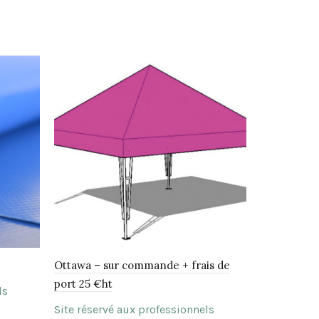
Palamos – 
port 16 €ht
Site réserv
Choix de
Ottawa – sur commande + frais de
port 25 €ht
ls
Site réservé aux professionnels