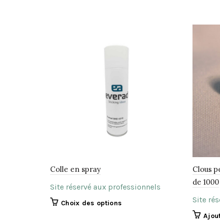
Colle en spray
Clous p
de 1000
Site réservé aux professionnels
Site ré
Ce
Choix des options
produit
Ajou