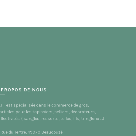
a
plusieurs
variations.
Les
options
peuvent
être
choisies
sur
la
page
du
produit
 PROPOS DE NOUS
FT est spécialisée dans le commerce de gros,
articles pour les tapissiers, selliers, décorateurs,
llectivités. ( sangles, ressorts, toiles, fils, tringlerie ….)
 Rue du Tertre, 49070 Beaucouzé