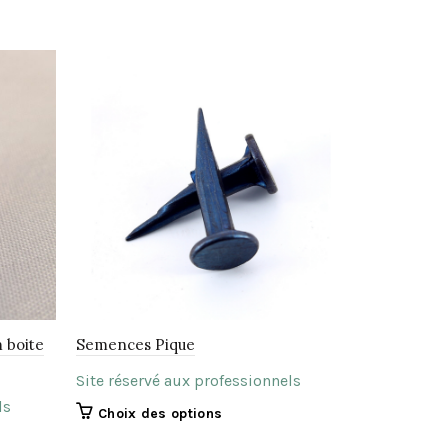
m boite
Semences Pique
Jaconas gr
Site réservé aux professionnels
Site réserv
ls
Ce
Choix des options
Ajouter 
produit