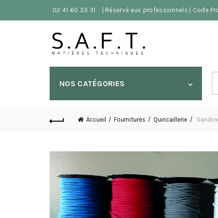
02 41 60 33 31
| Réservé aux professionnels | Code P
S
NOS CATÉGORIES
fo
Accueil
Fournitures
Quincaillerie
Sando