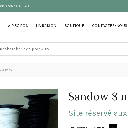
romo 5% : SAFT49
À PROPOS
LIVRAISON
BOUTIQUE
CONTACTEZ-NOUS
earch
r:
w 8 mm
Sandow 8 
Site réservé aux
Blanc
Noir
Couleurs