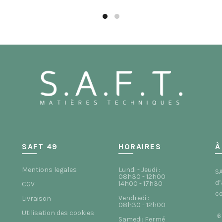
SAFT 49
HORAIRES
À
Mentions legales
Lundi - Jeudi :
SA
08h30 - 12h00
d’
14h00 - 17h30
CGV
co
Vendredi :
Livraison
08h30 - 12h00
Utilisation des cookies
6
Samedi: Fermé