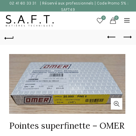
02 41 60 33 31
| Réservé aux professionnels | Code Promo 5% :
SAFT49
0
0
Pointes superfinette – OMER