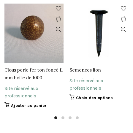
Clous perle fer ton foncé 11
Semences lion
mm boite de 1000
Site réservé aux
professionnels
Site réservé aux
professionnels
Ce
Choix des options
produit
Ajouter au panier
a
plusieurs
variations.
Les