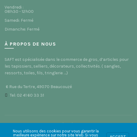
Vendredi :
08h30 - 12h00
Samedi: Fermé
Dimanche: Fermé
À PROPOS DE NOUS
SAFT est spécialisée dans le commerce de gros, d’articles pour
les tapissiers, selliers, décorateurs, collectivités. ( sangles,
ressorts, toiles, fils, tringlerie ….)
6 Rue du Tertre, 49070 Beaucouzé
Tel: 02 41 60 33 31
© 2021 Saft49 - Site réalisé par
ACS Informatique
Nous utilisons des cookies pour vous garantir la
meilleure expérience sur notre site Web. Si vous
ACCEPT