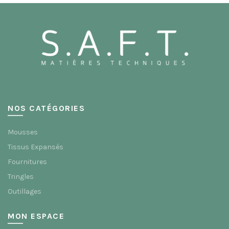
options
peuvent
être
choisies
sur
la
page
du
produit
NOS CATÉGORIES
Mousses
Tissus Expansés
Fournitures
Tringles
Outillages
MON ESPACE