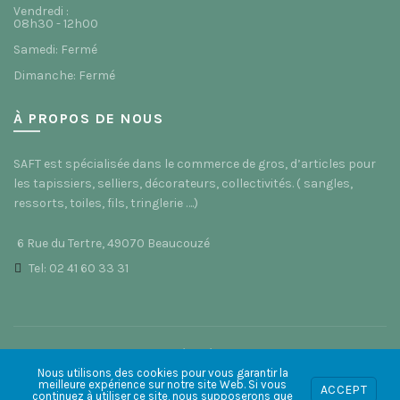
Vendredi :
08h30 - 12h00
Samedi: Fermé
Dimanche: Fermé
À PROPOS DE NOUS
SAFT est spécialisée dans le commerce de gros, d’articles pour
les tapissiers, selliers, décorateurs, collectivités. ( sangles,
ressorts, toiles, fils, tringlerie ….)
6 Rue du Tertre, 49070 Beaucouzé
Tel: 02 41 60 33 31
© 2021 Saft49 - Site réalisé par
ACS Informatique
Nous utilisons des cookies pour vous garantir la
meilleure expérience sur notre site Web. Si vous
ACCEPT
0
0
continuez à utiliser ce site, nous supposerons que