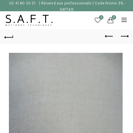
02 41 60 33 31
| Réservé aux professionnels | Code Promo 5% :
SAFT49
0
0