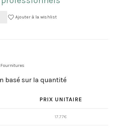
 professionnels
R
Ajouter à la wishlist
Fournitures
on basé sur la quantité
PRIX UNITAIRE
17.77
€