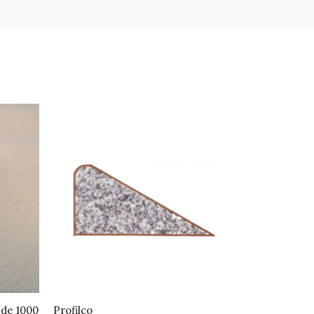
 de 1000
Profilco
Sangle élas