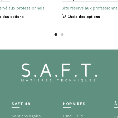
servé aux professionnels
Site réservé aux professionne
Ce
Ce
x des options
Choix des options
produit
produit
a
a
plusieurs
plusieurs
variations.
variations.
Les
Les
options
options
peuvent
peuvent
être
être
choisies
choisies
sur
sur
la
la
page
page
du
du
produit
produit
SAFT 49
HORAIRES
À
Mentions legales
Lundi - Jeudi :
SA