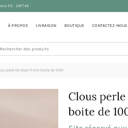
romo 5% : SAFT49
À PROPOS
LIVRAISON
BOUTIQUE
CONTACTEZ-NOUS
earch
r:
us perle fer étain 11 mm boite de 1000
Clous perle
boite de 10