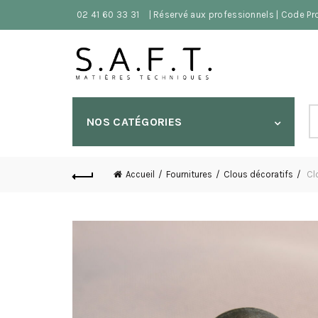
02 41 60 33 31
| Réservé aux professionnels | Code P
S
NOS CATÉGORIES
fo
Accueil
Fournitures
Clous décoratifs
Clo