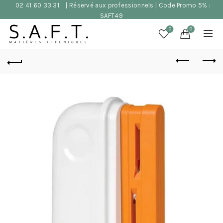
02 41 60 33 31
| Réservé aux professionnels | Code Promo 5% :
SAFT49
0
0